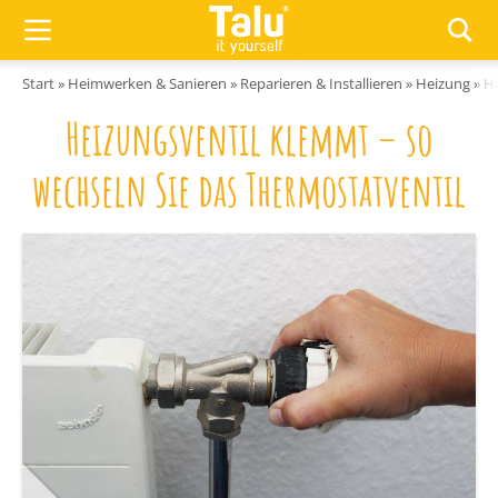
Zum Inhalt springen
Start
»
Heimwerken & Sanieren
»
Reparieren & Installieren
»
Heizung
»
He
Heizungsventil klemmt – so
wechseln Sie das Thermostatventil