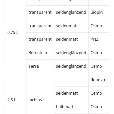
transparent
seidenglänzend
Biopin
transparent
seidenmatt
Osmo
0,75 L
transparent
seidenmatt
PNZ
Bernstein
seidenglänzend
Osmo
Terra
seidenglänzend
Osmo
–
Renovo
seidenmatt
Osmo
2,5 L
farblos
halbmatt
Osmo