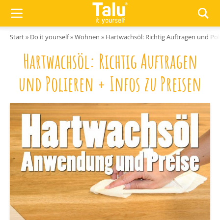
Zum Inhalt springen
Start
»
Do it yourself
»
Wohnen
»
Hartwachsöl: Richtig Auftragen und Poli
Hartwachsöl: Richtig Auftragen
und Polieren + Infos zu Preisen