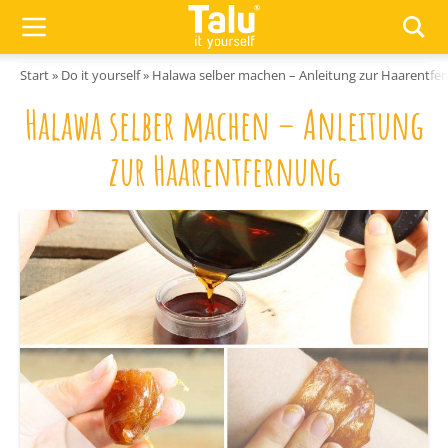
Zum Inhalt springen
Start
»
Do it yourself
»
Halawa selber machen – Anleitung zur Haarentfe
Halawa selber machen – Anleitung
zur Haarentfernung