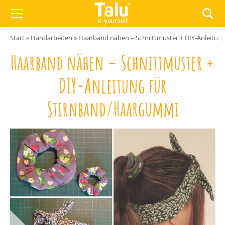
Zum Inhalt springen
Start
»
Handarbeiten
»
Haarband nähen – Schnittmuster + DIY-Anleitun
Haarband nähen – Schnittmuster +
DIY-Anleitung für
Stirnband/Haargummi