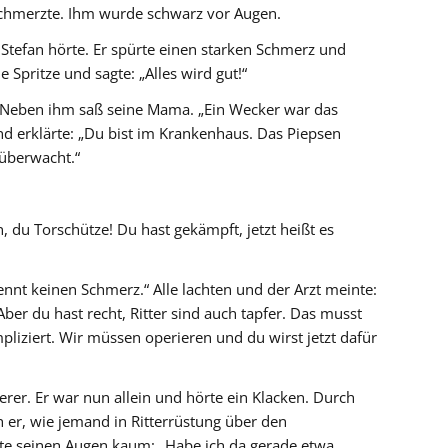
 schmerzte. Ihm wurde schwarz vor Augen.
 Stefan hörte. Er spürte einen starken Schmerz und
 Spritze und sagte: „Alles wird gut!“
f. Neben ihm saß seine Mama. „Ein Wecker war das
und erklärte: „Du bist im Krankenhaus. Das Piepsen
überwacht.“
an, du Torschütze! Du hast gekämpft, jetzt heißt es
 kennt keinen Schmerz.“ Alle lachten und der Arzt meinte:
ber du hast recht, Ritter sind auch tapfer. Das musst
mpliziert. Wir müssen operieren und du wirst jetzt dafür
erer. Er war nun allein und hörte ein Klacken. Durch
 er, wie jemand in Ritterrüstung über den
ute seinen Augen kaum: „Habe ich da gerade etwa