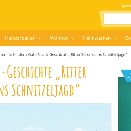
Spons
Suchen:
Handarbeiten
Wohnen
Heimwerken
Co
ten für Kinder
»
Gute-Nacht-Geschichte „Ritter Bärenzahns Schnitzeljagd“
-Geschichte „Ritter
ns Schnitzeljagd“