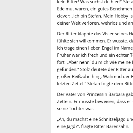
kein Ritter! Was suchst du hier?“ Stef
Edelmut waren, ein gutes Benehmen 
clever: „Ich bin Stefan. Mein Hobby is
deiner Welt verloren, wehrlos und arm.
Der Ritter klappte das Visier seines 
fühlte sich willkommen. Er wusste, das
Ich trage einen lieben Engel im Namen
Früher war ich frech und ein echter Te
fort: „Aber nenn‘ du mich wie meine 
gefunden.“ Stolz deutete der Ritter a
großer Reißzahn hing. Während der Rit
letzten Zettel.“ Stefan folgte dem Ritt
Der Vater von Prinzessin Barbara gab
Zetteln. Er musste beweisen, dass er 
seine Tochter war.
„Ah, du machst eine Schnitzeljagd und 
eine Jagd?“, fragte Ritter Bärenzahn.