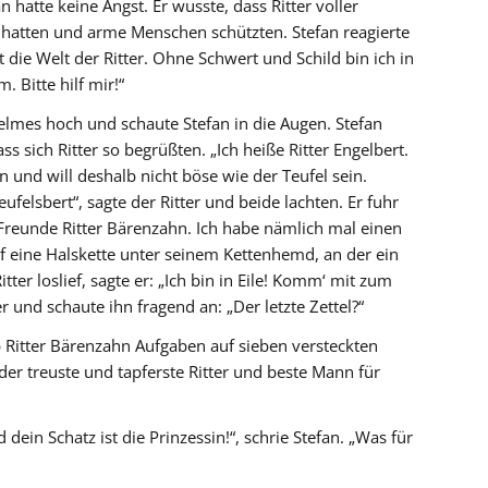
an hatte keine Angst. Er wusste, dass Ritter voller
hatten und arme Menschen schützten. Stefan reagierte
t die Welt der Ritter. Ohne Schwert und Schild bin ich in
 Bitte hilf mir!“
Helmes hoch und schaute Stefan in die Augen. Stefan
s sich Ritter so begrüßten. „Ich heiße Ritter Engelbert.
 und will deshalb nicht böse wie der Teufel sein.
ufelsbert“, sagte der Ritter und beide lachten. Er fuhr
Freunde Ritter Bärenzahn. Ich habe nämlich mal einen
uf eine Halskette unter seinem Kettenhemd, an der ein
ter loslief, sagte er: „Ich bin in Eile! Komm‘ mit zum
er und schaute ihn fragend an: „Der letzte Zettel?“
 Ritter Bärenzahn Aufgaben auf sieben versteckten
der treuste und tapferste Ritter und beste Mann für
dein Schatz ist die Prinzessin!“, schrie Stefan. „Was für