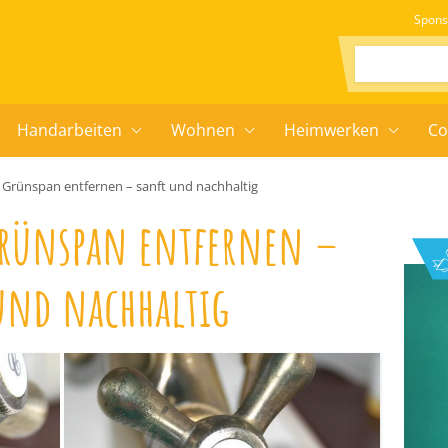
Spons
Suchen:
Handarbeiten
Wohnen
Heimwerken
Co
: Grünspan entfernen – sanft und nachhaltig
rünspan entfernen –
und nachhaltig