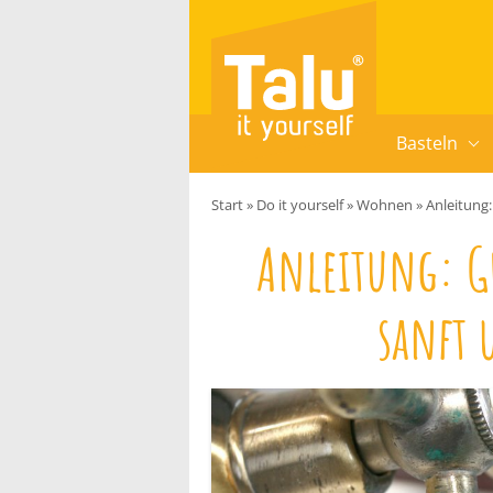
Zum Inhalt springen
Basteln
Start
»
Do it yourself
»
Wohnen
»
Anleitung
Anleitung: G
sanft 