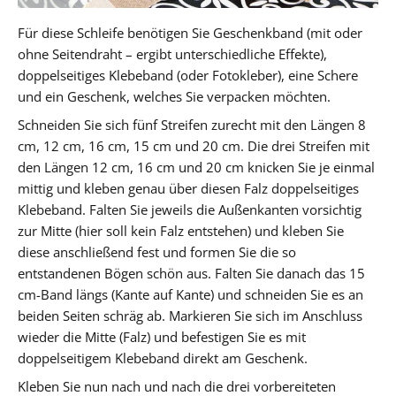
Für diese Schleife benötigen Sie Geschenkband (mit oder
ohne Seitendraht – ergibt unterschiedliche Effekte),
doppelseitiges Klebeband (oder Fotokleber), eine Schere
und ein Geschenk, welches Sie verpacken möchten.
Schneiden Sie sich fünf Streifen zurecht mit den Längen 8
cm, 12 cm, 16 cm, 15 cm und 20 cm. Die drei Streifen mit
den Längen 12 cm, 16 cm und 20 cm knicken Sie je einmal
mittig und kleben genau über diesen Falz doppelseitiges
Klebeband. Falten Sie jeweils die Außenkanten vorsichtig
zur Mitte (hier soll kein Falz entstehen) und kleben Sie
diese anschließend fest und formen Sie die so
entstandenen Bögen schön aus. Falten Sie danach das 15
cm-Band längs (Kante auf Kante) und schneiden Sie es an
beiden Seiten schräg ab. Markieren Sie sich im Anschluss
wieder die Mitte (Falz) und befestigen Sie es mit
doppelseitigem Klebeband direkt am Geschenk.
Kleben Sie nun nach und nach die drei vorbereiteten