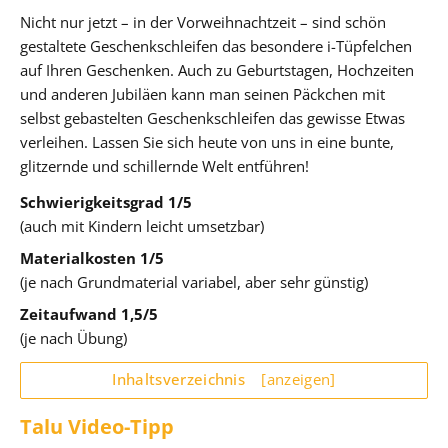
Nicht nur jetzt – in der Vorweihnachtzeit – sind schön
gestaltete Geschenkschleifen das besondere i-Tüpfelchen
auf Ihren Geschenken. Auch zu Geburtstagen, Hochzeiten
und anderen Jubiläen kann man seinen Päckchen mit
selbst gebastelten Geschenkschleifen das gewisse Etwas
verleihen. Lassen Sie sich heute von uns in eine bunte,
glitzernde und schillernde Welt entführen!
Schwierigkeitsgrad 1/5
(auch mit Kindern leicht umsetzbar)
Materialkosten 1/5
(je nach Grundmaterial variabel, aber sehr günstig)
Zeitaufwand 1,5/5
(je nach Übung)
Inhaltsverzeichnis
[anzeigen]
Talu Video-Tipp