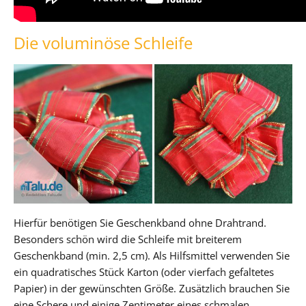
Die voluminöse Schleife
Hierfür benötigen Sie Geschenkband ohne Drahtrand.
Besonders schön wird die Schleife mit breiterem
Geschenkband (min. 2,5 cm). Als Hilfsmittel verwenden Sie
ein quadratisches Stück Karton (oder vierfach gefaltetes
Papier) in der gewünschten Größe. Zusätzlich brauchen Sie
eine Schere und einige Zentimeter eines schmalen