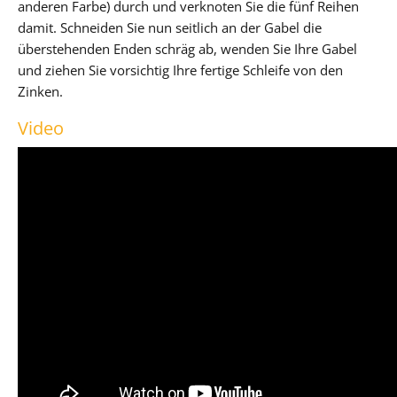
anderen Farbe) durch und verknoten Sie die fünf Reihen
damit. Schneiden Sie nun seitlich an der Gabel die
überstehenden Enden schräg ab, wenden Sie Ihre Gabel
und ziehen Sie vorsichtig Ihre fertige Schleife von den
Zinken.
Video