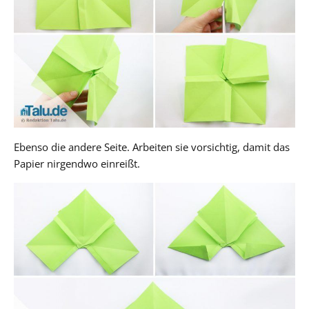
Ebenso die andere Seite. Arbeiten sie vorsichtig, damit das
Papier nirgendwo einreißt.