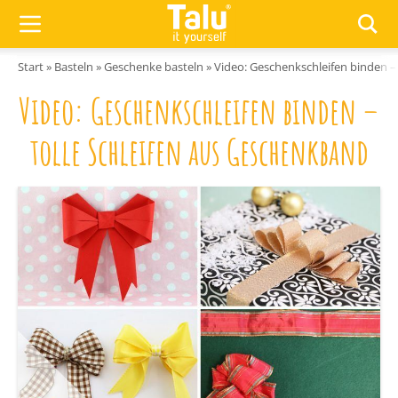
Zum Inhalt springen
Start
»
Basteln
»
Geschenke basteln
»
Video: Geschenkschleifen binden –
Video: Geschenkschleifen binden –
tolle Schleifen aus Geschenkband