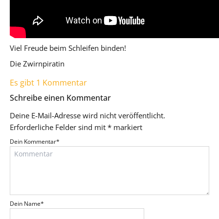
Viel Freude beim Schleifen binden!
Die Zwirnpiratin
Es gibt 1 Kommentar
Schreibe einen Kommentar
Deine E-Mail-Adresse wird nicht veröffentlicht.
Erforderliche Felder sind mit
*
markiert
Dein Kommentar
*
Dein Name
*