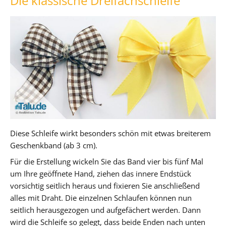
Die klassische Dreifachschleife
Diese Schleife wirkt besonders schön mit etwas breiterem
Geschenkband (ab 3 cm).
Für die Erstellung wickeln Sie das Band vier bis fünf Mal
um Ihre geöffnete Hand, ziehen das innere Endstück
vorsichtig seitlich heraus und fixieren Sie anschließend
alles mit Draht. Die einzelnen Schlaufen können nun
seitlich herausgezogen und aufgefächert werden. Dann
wird die Schleife so gelegt, dass beide Enden nach unten