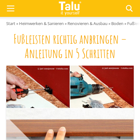
Zum Inhalt springen
Start
»
Heimwerken & Sanieren
»
Renovieren & Ausbau
»
Boden
»
Fußleis
Fußleisten richtig anbringen –
Anleitung in 5 Schritten