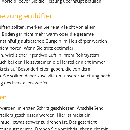
Vorfeld, bevor Sie die Heizung überhaupt befüllen.
eizung entlüften
en sollten, merken Sie relativ leicht von allein.
m Boden gar nicht mehr warm oder die gesamte
onst häufig auftretende Gurgeln im Heizkörper werden
icht hören. Wenn Sie trotz optimaler
n, wird sicher irgendwo Luft in Ihrem Rohrsystem
auch bei den Heizsystemen die Hersteller nicht immer
zkreislauf Besonderheiten geben, die von dem
Sie sollten daher zusätzlich zu unserer Anleitung noch
g des Herstellers werfen.
ßen
 werden im ersten Schritt geschlossen. Anschließend
rteilers geschlossen werden. Hier ist meist ein
entuell etwas schwer zu drehen ist. Das geschieht
t genutzt wurde. Drehen Sie vorsichtig, aber nicht mit