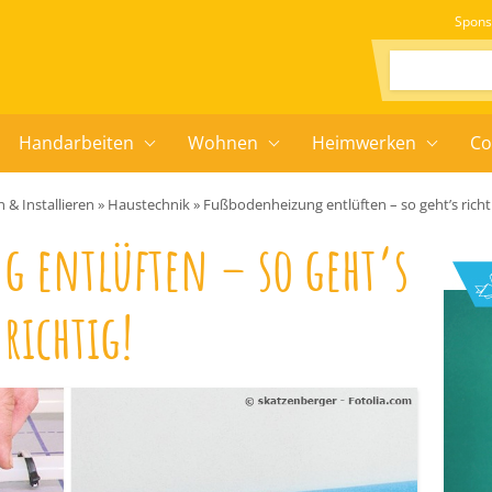
Spons
Suchen:
Handarbeiten
Wohnen
Heimwerken
Co
 & Installieren
»
Haustechnik
»
Fußbodenheizung entlüften – so geht’s richt
g entlüften – so geht’s
richtig!