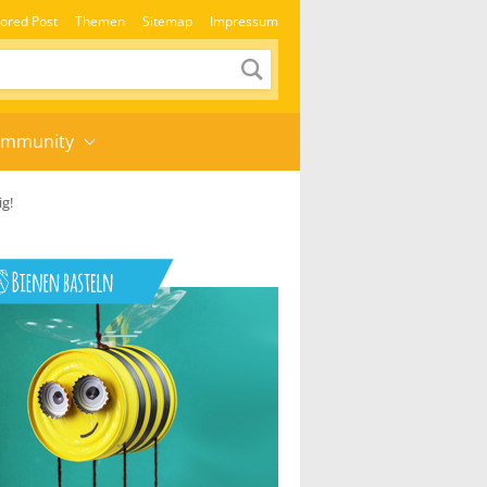
ored Post
Themen
Sitemap
Impressum
mmunity
ig!