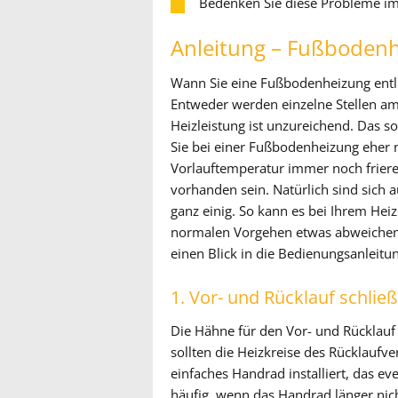
Bedenken Sie diese Probleme im 
Anleitung – Fußbodenh
Wann Sie eine Fußbodenheizung entlüft
Entweder werden einzelne Stellen a
Heizleistung ist unzureichend. Das s
Sie bei einer Fußbodenheizung eher n
Vorlauftemperatur immer noch friere
vorhanden sein. Natürlich sind sich 
ganz einig. So kann es bei Ihrem Hei
normalen Vorgehen etwas abweichen. 
einen Blick in die Bedienungsanleitun
1. Vor- und Rücklauf schlie
Die Hähne für den Vor- und Rücklauf
sollten die Heizkreise des Rücklaufve
einfaches Handrad installiert, das ev
häufig, wenn das Handrad länger nich