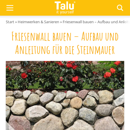
Zum Inhalt springen
Start
»
Heimwerken & Sanieren
»
Friesenwall bauen – Aufbau und Anleit
Friesenwall bauen – Aufbau und
Anleitung für die Steinmauer