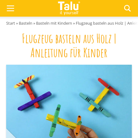
Zum Inhalt springen
Start
»
Basteln
»
Basteln mit Kindern
»
Flugzeug basteln aus Holz | Anlei
Flugzeug basteln aus Holz |
Anleitung für Kinder