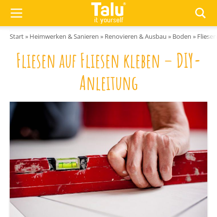
Zum Inhalt springen
Start
»
Heimwerken & Sanieren
»
Renovieren & Ausbau
»
Boden
»
Fliesen
Fliesen auf Fliesen kleben – DIY-
Anleitung