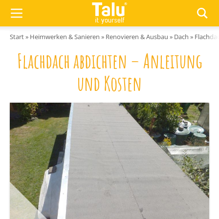
Zum Inhalt springen
Start
»
Heimwerken & Sanieren
»
Renovieren & Ausbau
»
Dach
»
Flachda
Flachdach abdichten – Anleitung
und Kosten