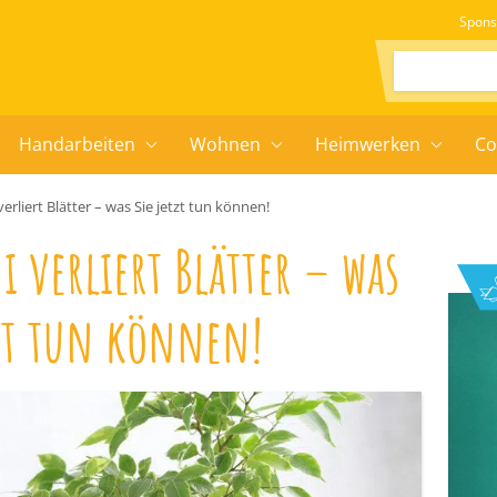
Spons
Suchen:
Handarbeiten
Wohnen
Heimwerken
Co
erliert Blätter – was Sie jetzt tun können!
 verliert Blätter – was
tzt tun können!