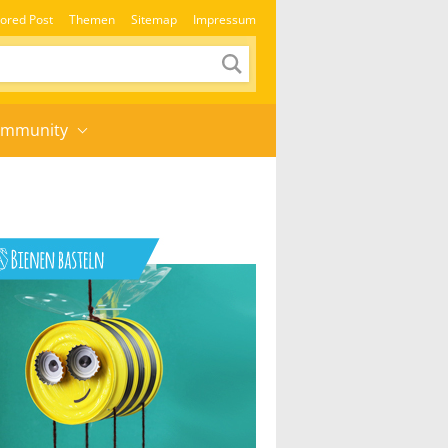
ored Post
Themen
Sitemap
Impressum
mmunity