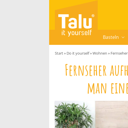
Zum Inhalt springen
Basteln
Start
»
Do it yourself
»
Wohnen
»
Fernseher
Fernseher auf
man eine