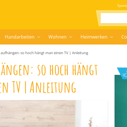
Spons
Suchen:
Handarbeiten
Wohnen
Heimwerken
Co
 aufhängen: so hoch hängt man einen TV | Anleitung
hängen: so hoch hängt
n TV | Anleitung