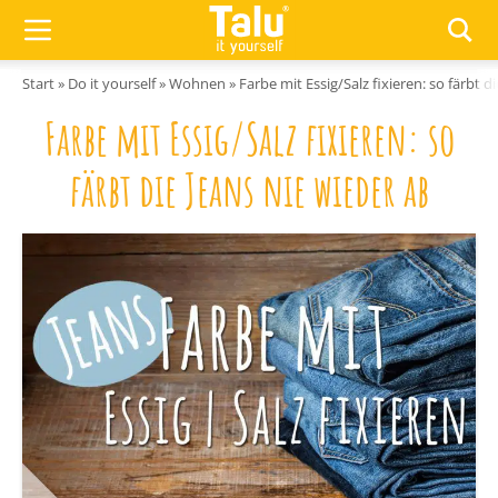
Zum Inhalt springen
Start
»
Do it yourself
»
Wohnen
»
Farbe mit Essig/Salz fixieren: so färbt d
Farbe mit Essig/Salz fixieren: so
färbt die Jeans nie wieder ab