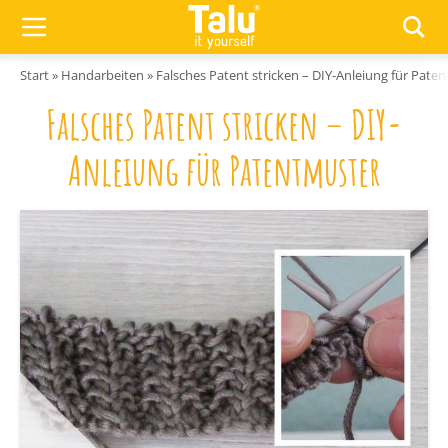
Zum Inhalt springen
Start
»
Handarbeiten
»
Falsches Patent stricken – DIY-Anleiung für Pate
Falsches Patent stricken – DIY-
Anleiung für Patentmuster