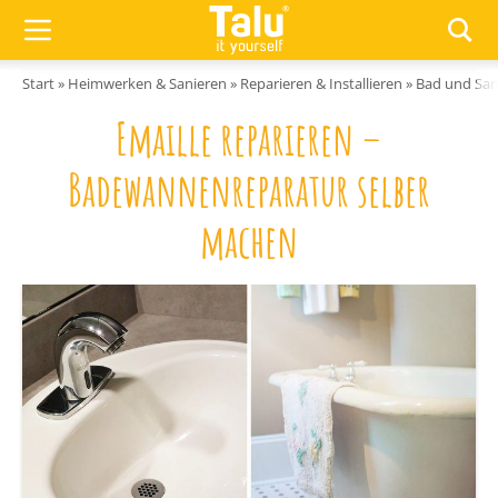
Zum Inhalt springen
Start
»
Heimwerken & Sanieren
»
Reparieren & Installieren
»
Bad und San
Emaille reparieren –
Badewannenreparatur selber
machen