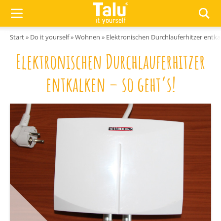
Zum Inhalt springen
Start
»
Do it yourself
»
Wohnen
»
Elektronischen Durchlauferhitzer entkal
Elektronischen Durchlauferhitzer
entkalken – so geht’s!