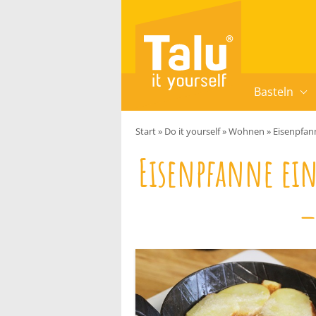
Zum Inhalt springen
Basteln
Start
»
Do it yourself
»
Wohnen
»
Eisenpfan
Eisenpfanne ei
–