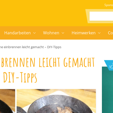
Spons
Suchen:
Handarbeiten
Wohnen
Heimwerken
Co
ne einbrennen leicht gemacht – DIY-Tipps
nbrennen leicht gemacht
 DIY-Tipps