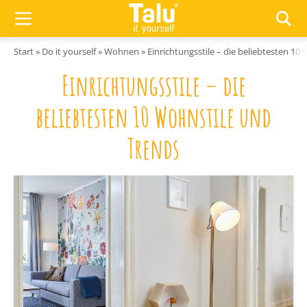
Zum Inhalt springen
Start
»
Do it yourself
»
Wohnen
»
Einrichtungsstile – die beliebtesten 10
Einrichtungsstile – die
beliebtesten 10 Wohnstile und
Trends