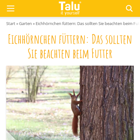
Zum Inhalt springen
Start
»
Garten
»
Eichhörnchen füttern: Das sollten Sie beachten beim Fut
Eichhörnchen füttern: Das sollten
Sie beachten beim Futter