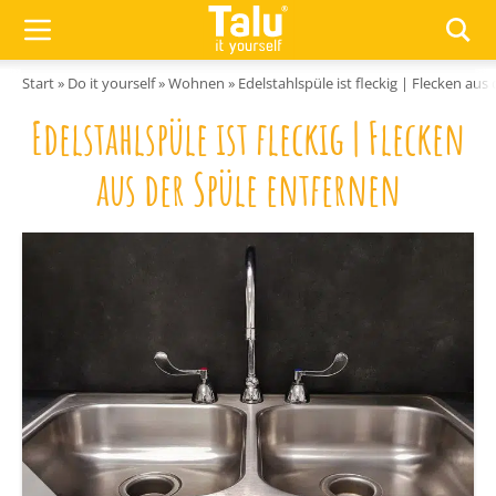
Zum Inhalt springen
Start
»
Do it yourself
»
Wohnen
»
Edelstahlspüle ist fleckig | Flecken aus
Edelstahlspüle ist fleckig | Flecken
aus der Spüle entfernen