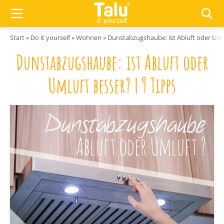
Zum Inhalt springen
Start
»
Do it yourself
»
Wohnen
»
Dunstabzugshaube: ist Abluft oder Umlu
Dunstabzugshaube: ist Abluft oder
Umluft besser? | 9 Tipps