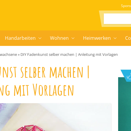
Spons
Suchen:
Handarbeiten
Wohnen
Heimwerken
Co
Erwachsene
»
DIY Fadenkunst selber machen | Anleitung mit Vorlagen
nst selber machen |
ng mit Vorlagen