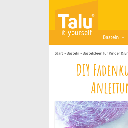
Zum Inhalt springen
Basteln
Start
»
Basteln
»
Bastelideen für Kinder & 
DIY Fadenku
Anleitu