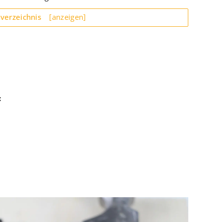
sverzeichnis
[anzeigen]
: