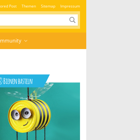
ored Post
Themen
Sitemap
Impressum
mmunity