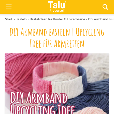
Zum Inhalt springen
Start
»
Basteln
»
Bastelideen für Kinder & Erwachsene
»
DIY Armband bast
DIY Armband basteln | Upcycling
Idee für Armreifen