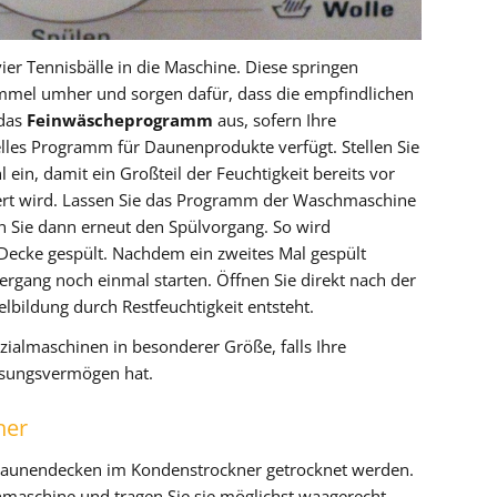
er Tennisbälle in die Maschine. Diese springen
mel umher und sorgen dafür, dass die empfindlichen
 das
Feinwäscheprogramm
aus, sofern Ihre
lles Programm für Daunenprodukte verfügt. Stellen Sie
ein, damit ein Großteil der Feuchtigkeit bereits vor
rt wird. Lassen Sie das Programm der Waschmaschine
n Sie dann erneut den Spülvorgang. So wird
Decke gespült. Nachdem ein zweites Mal gespült
rgang noch einmal starten. Öffnen Sie direkt nach der
bildung durch Restfeuchtigkeit entsteht.
ialmaschinen in besonderer Größe, falls Ihre
sungsvermögen hat.
ner
Daunendecken im Kondenstrockner getrocknet werden.
maschine und tragen Sie sie möglichst waagerecht