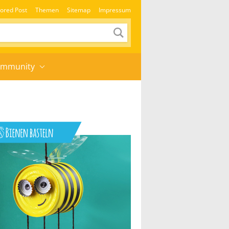
ored Post
Themen
Sitemap
Impressum
mmunity