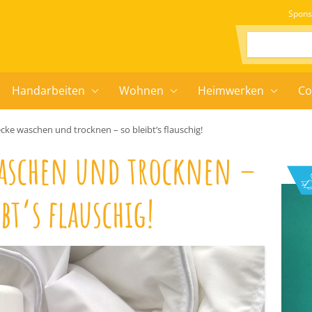
Spons
Suchen:
Handarbeiten
Wohnen
Heimwerken
Co
ke waschen und trocknen – so bleibt’s flauschig!
aschen und trocknen –
ibt’s flauschig!