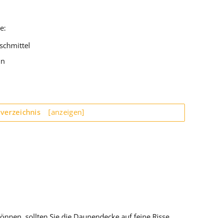
e:
schmittel
ln
sverzeichnis
[anzeigen]
nnen, sollten Sie die Daunendecke auf feine Risse