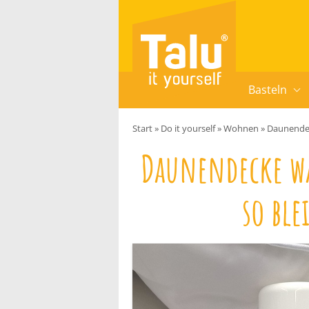
Zum Inhalt springen
Basteln
Start
»
Do it yourself
»
Wohnen
»
Daunendec
Daunendecke w
so ble