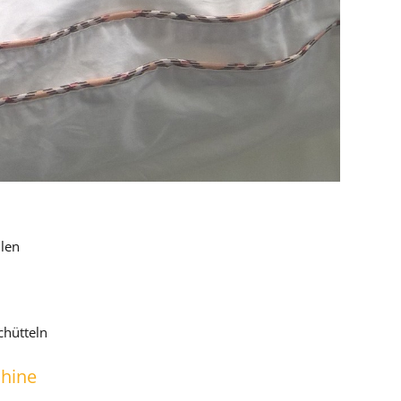
len
chütteln
chine