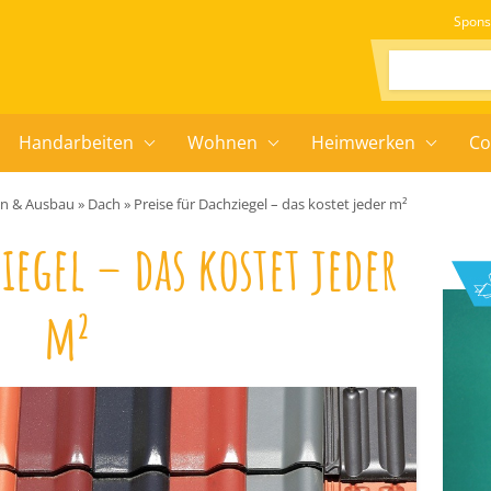
Spons
Suchen:
Handarbeiten
Wohnen
Heimwerken
Co
en & Ausbau
»
Dach
»
Preise für Dachziegel – das kostet jeder m²
ziegel – das kostet jeder
m²