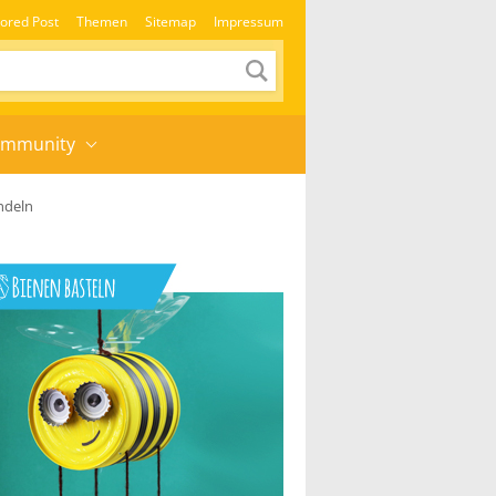
ored Post
Themen
Sitemap
Impressum
mmunity
ndeln