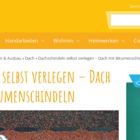
Spons
Suchen:
Handarbeiten
Wohnen
Heimwerken
Co
en & Ausbau
»
Dach
»
Dachschindeln selbst verlegen – Dach mit Bitumenschi
selbst verlegen – Dach
tumenschindeln