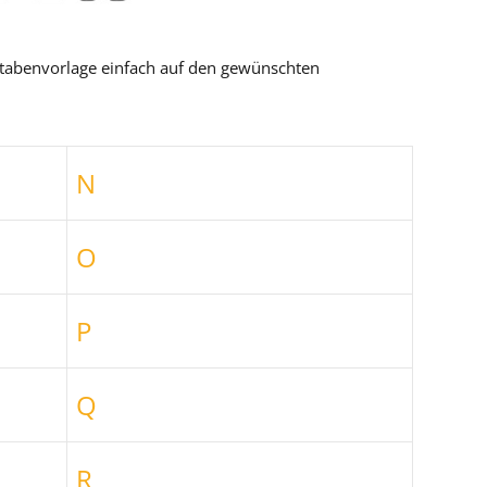
tabenvorlage einfach auf den gewünschten
N
O
P
Q
R