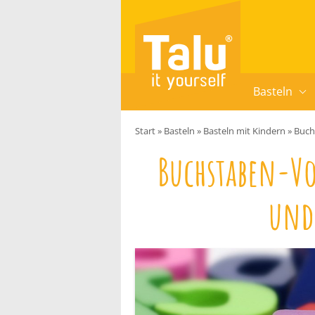
Zum Inhalt springen
Basteln
Start
»
Basteln
»
Basteln mit Kindern
»
Buch
Buchstaben-V
und