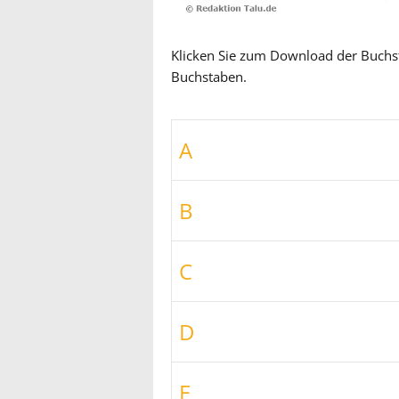
Klicken Sie zum Download der Buchs
Buchstaben.
A
B
C
D
E