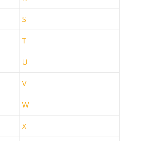
S
T
U
V
W
X