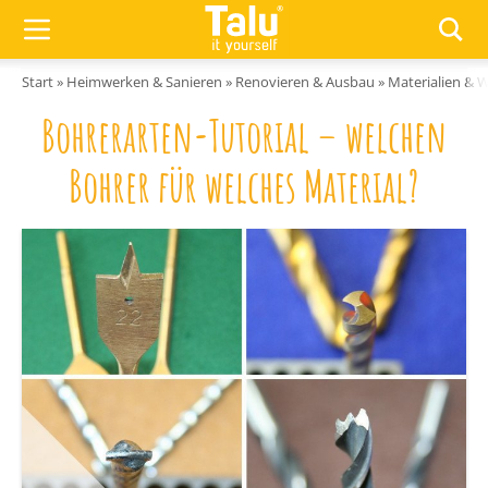
Zum Inhalt springen
Start
»
Heimwerken & Sanieren
»
Renovieren & Ausbau
»
Materialien & 
Bohrerarten-Tutorial – welchen
Bohrer für welches Material?