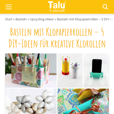
Zum Inhalt springen
Start
»
Basteln
»
Upcycling-Ideen
»
Basteln mit Klopapierrollen – 5 DIY-Id
Basteln mit Klopapierrollen – 5
DIY-Ideen für kreative Klorollen