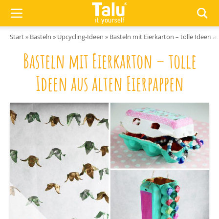
Zum Inhalt springen
Start
»
Basteln
»
Upcycling-Ideen
»
Basteln mit Eierkarton – tolle Ideen a
Basteln mit Eierkarton – tolle
Ideen aus alten Eierpappen