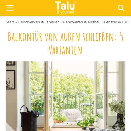
Zum Inhalt springen
Start
»
Heimwerken & Sanieren
»
Renovieren & Ausbau
»
Fenster & Türe
Balkontür von außen schließen: 5
Varianten