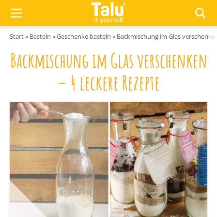
Zum Inhalt springen
Start
»
Basteln
»
Geschenke basteln
»
Backmischung im Glas verschenken
Backmischung im Glas verschenken
– 4 leckere Rezepte