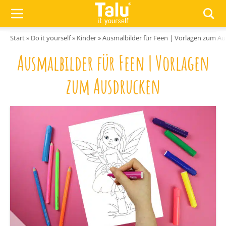
Zum Inhalt springen
Start
»
Do it yourself
»
Kinder
»
Ausmalbilder für Feen | Vorlagen zum A
Ausmalbilder für Feen | Vorlagen
zum Ausdrucken