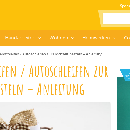
Spons
Suchen:
Handarbeiten
Wohnen
Heimwerken
Co
nschleifen / Autoschleifen zur Hochzeit basteln – Anleitung
fen / Autoschleifen zur
asteln – Anleitung