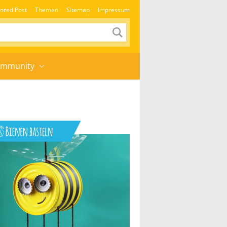
ored Post
Themen
Sitemap
Impressum
mmunity