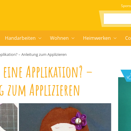
Spons
Suchen:
Handarbeiten
Wohnen
Heimwerken
Co
plikation? – Anleitung zum Applizieren
 eine Applikation? –
g zum Applizieren