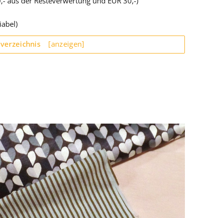
,- aus der Resteverwertung und EUR 30,-)
iabel)
sverzeichnis
[anzeigen]