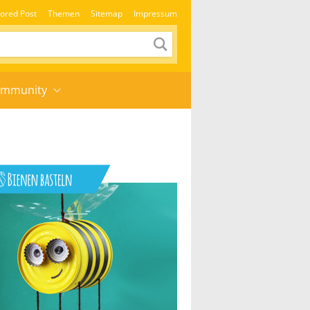
ored Post
Themen
Sitemap
Impressum
mmunity