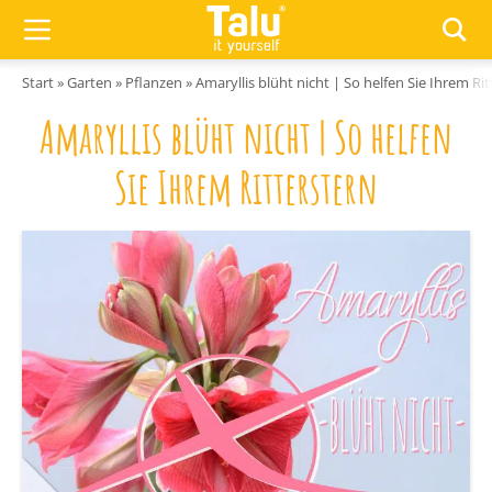
Zum Inhalt springen
Start
»
Garten
»
Pflanzen
»
Amaryllis blüht nicht | So helfen Sie Ihrem Ri
Amaryllis blüht nicht | So helfen
Sie Ihrem Ritterstern