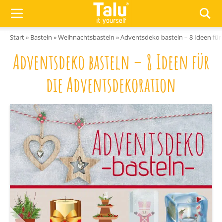
Zum Inhalt springen
Start
»
Basteln
»
Weihnachtsbasteln
»
Adventsdeko basteln – 8 Ideen fü
Adventsdeko basteln – 8 Ideen für
die Adventsdekoration