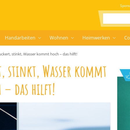
Spons
Suchen:
Handarbeiten
Wohnen
Heimwerken
Co
uckert, stinkt, Wasser kommt hoch – das hilft!
t, stinkt, Wasser kommt
 – das hilft!