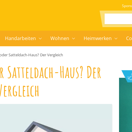
Spons
Suchen:
Handarbeiten
Wohnen
Heimwerken
Co
 oder Satteldach-Haus? Der Vergleich
r Satteldach-Haus? Der
Vergleich