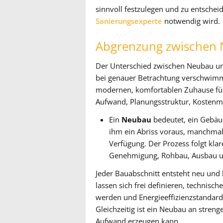
sinnvoll festzulegen und zu entsche
Sanierungsexperte
notwendig wird.
Abgrenzung zwischen 
Der Unterschied zwischen Neubau und
bei genauer Betrachtung verschwim
modernen, komfortablen Zuhause füh
Aufwand, Planungsstruktur, Kostenmod
Ein
Neubau
bedeutet, ein Gebäud
ihm ein Abriss voraus, manchmal
Verfügung. Der Prozess folgt kla
Genehmigung, Rohbau, Ausbau 
Jeder Bauabschnitt entsteht neu und b
lassen sich frei definieren, technis
werden und Energieeffizienzstandar
Gleichzeitig ist ein Neubau an stren
Aufwand erzeugen kann.