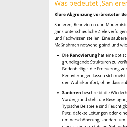
Was bedeutet ‚Sanieren
Klare Abgrenzung verbreiteter Be
Sanieren, Renovieren und Modernisier
ganz unterschiedliche Ziele verfolg
und Fachwissen stellen. Eine saubere
Maßnahmen notwendig sind und wie si
Die
Renovierung
hat eine optisc
grundlegende Strukturen zu verä
Bodenbeläge, die Erneuerung von
Renovierungen lassen sich meist r
den Wohnkomfort, ohne dass subs
Sanieren
beschreibt die Wiederh
Vordergrund steht die Beseitigu
Typische Beispiele sind Feuchti
Putz, defekte Leitungen oder eine 
um Verschönerung, sondern um de
eines sicheren, stabilen Gebäude