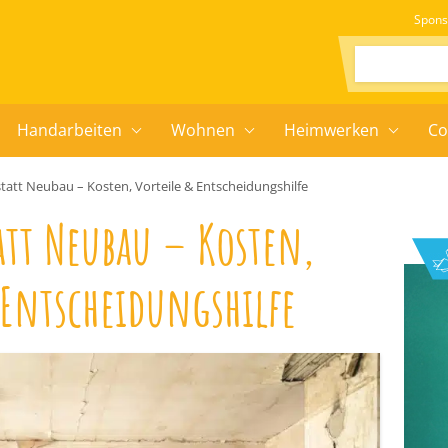
Spons
Suchen:
Handarbeiten
Wohnen
Heimwerken
Co
statt Neubau – Kosten, Vorteile & Entscheidungshilfe
att Neubau – Kosten,
 Entscheidungshilfe