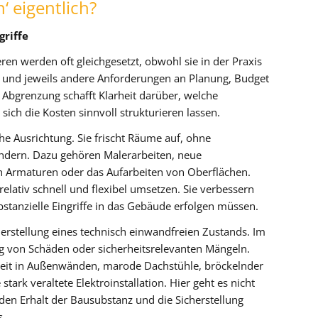
‘ eigentlich?
griffe
en werden oft gleichgesetzt, obwohl sie in der Praxis
en und jeweils andere Anforderungen an Planung, Budget
 Abgrenzung schafft Klarheit darüber, welche
ch die Kosten sinnvoll strukturieren lassen.
he Ausrichtung. Sie frischt Räume auf, ohne
ndern. Dazu gehören Malerarbeiten, neue
 Armaturen oder das Aufarbeiten von Oberflächen.
elativ schnell und flexibel umsetzen. Sie verbessern
tanzielle Eingriffe in das Gebäude erfolgen müssen.
erstellung eines technisch einwandfreien Zustands. Im
ng von Schäden oder sicherheitsrelevanten Mängeln.
gkeit in Außenwänden, marode Dachstühle, bröckelnder
stark veraltete Elektroinstallation. Hier geht es nicht
n Erhalt der Bausubstanz und die Sicherstellung
s.