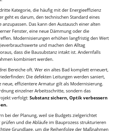
dritte Kategorie, die häufig mit der Energieeffizienz
er geht es darum, den technischen Standard eines
e anzupassen. Das kann den Austausch einer alten
erner Fenster, eine neue Dämmung oder die
reffen. Modernisierungen erhöhen langfristig den Wert
gieverbrauchswerte und machen den Alltag
oraus, dass die Bausubstanz intakt ist. Andernfalls
ahmen kombiniert werden.
drei Bereiche oft. Wer ein altes Bad komplett erneuert,
iederfinden: Die defekten Leitungen werden saniert,
 neue, effizientere Armatur gilt als Modernisierung.
rdnung einzelner Arbeitsschritte, sondern das
ojekt verfolgt:
Substanz sichern, Optik verbessern
ben.
n bei der Planung, weil sie Budgets zielgerichtet
 prüfen und die Abläufe im Bauprozess strukturieren
ichtige Grundlage, um die Reihenfolge der Maßnahmen