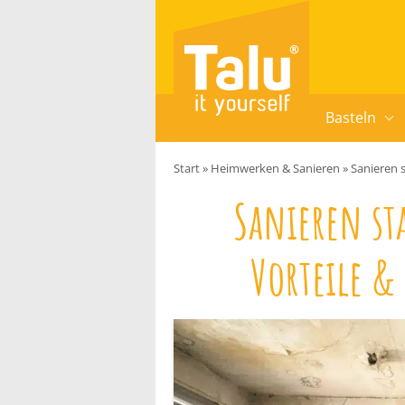
Zum Inhalt springen
Basteln
Start
»
Heimwerken & Sanieren
»
Sanieren 
Sanieren st
Vorteile &