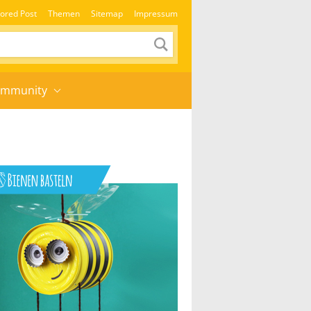
ored Post
Themen
Sitemap
Impressum
mmunity