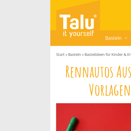
Zum Inhalt springen
Basteln
Start
»
Basteln
»
Bastelideen für Kinder & 
Rennautos Aus
Vorlagen