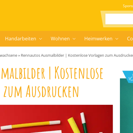
Spons
Suchen:
Handarbeiten
Wohnen
Heimwerken
Co
Erwachsene
»
Rennautos Ausmalbilder | Kostenlose Vorlagen zum Ausdrucke
malbilder | Kostenlose
 zum Ausdrucken