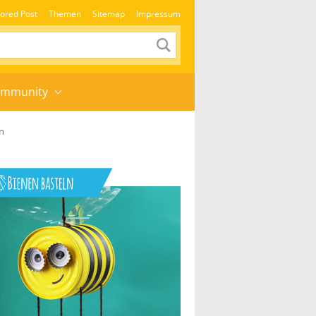
ored Post
Themen
Sitemap
Impressum
mmunity
n