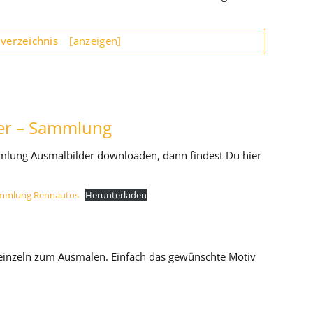
sverzeichnis
[anzeigen]
er – Sammlung
mlung Ausmalbilder downloaden, dann findest Du hier
mmlung Rennautos
Herunterladen
n einzeln zum Ausmalen. Einfach das gewünschte Motiv