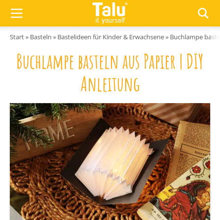
Zum Inhalt springen
Start
»
Basteln
»
Bastelideen für Kinder & Erwachsene
»
Buchlampe bastel
Buchlampe basteln aus Papier | DIY
Anleitung