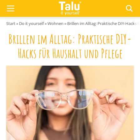
Zum Inhalt springen
Start
»
Do it yourself
»
Wohnen
»
Brillen im Alltag: Praktische DIY-Hacks 
Brillen im Alltag: Praktische DIY-
Hacks für Haushalt und Pflege