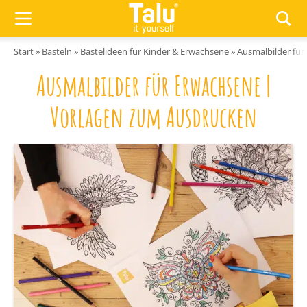
Zum Inhalt springen
Start
»
Basteln
»
Bastelideen für Kinder & Erwachsene
»
Ausmalbilder fü
Ausmalbilder für Erwachsene |
Vorlagen zum Ausdrucken