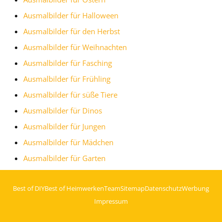
Ausmalbilder für Halloween
Ausmalbilder für den Herbst
Ausmalbilder für Weihnachten
Ausmalbilder für Fasching
Ausmalbilder für Frühling
Ausmalbilder für süße Tiere
Ausmalbilder für Dinos
Ausmalbilder für Jungen
Ausmalbilder für Mädchen
Ausmalbilder für Garten
Best of DIY
Best of Heimwerken
Team
Sitemap
Datenschutz
Werbung
Impressum